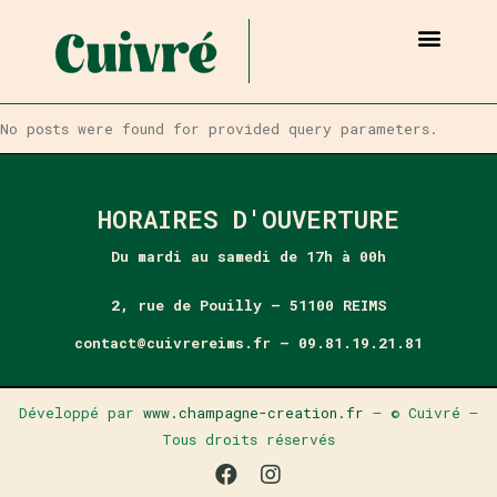
RESERVER UNE TABLE
PRIVATISER UN ESPACE
No posts were found for provided query parameters.
HORAIRES D'OUVERTURE
Du mardi au samedi de 17h à 00h
2, rue de Pouilly – 51100 REIMS
contact@cuivrereims.fr – 09.81.19.21.81
Développé par
www.champagne-creation.fr
– © Cuivré –
Tous droits réservés