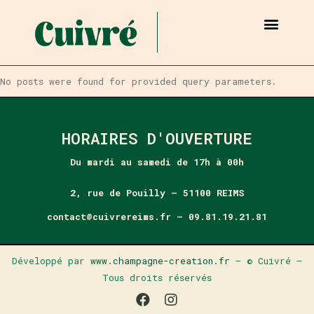
RESERVER UNE TABLE
PRIVATISER UN ESPACE
No posts were found for provided query parameters.
HORAIRES D'OUVERTURE
Du mardi au samedi de 17h à 00h
2, rue de Pouilly – 51100 REIMS
contact@cuivrereims.fr – 09.81.19.21.81
Développé par
www.champagne-creation.fr
– © Cuivré –
Tous droits réservés